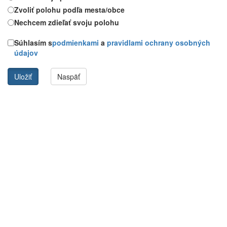
Zvoliť polohu podľa mesta/obce
Nechcem zdieľať svoju polohu
Súhlasím s
podmienkami
a
pravidlami ochrany osobných
údajov
Uložiť
Naspäť