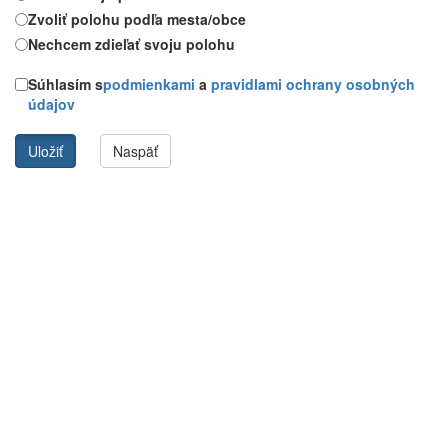
Zvoliť polohu podľa mesta/obce
Nechcem zdieľať svoju polohu
Súhlasím s
podmienkami
a
pravidlami ochrany osobných
údajov
Uložiť
Naspäť