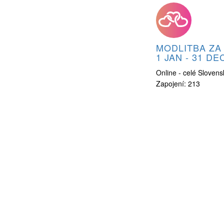
MODLITBA ZA
1
JAN
-
31
DE
Online - celé Slovens
Zapojení: 213